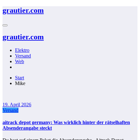
Zum
grautier.com
Inhalt
springen
grautier.com
Elektro
Versand
Web
Start
Mike
19. April 2026
Versand
aitrack depot germany: Was wirklich hinter der rätselhaften
Absenderangabe steckt